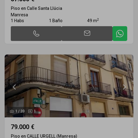
Piso en Calle Santa Llúcia
Manresa
2
1 Habs
1 Baño
49 m
1
/
20
1
79.000 €
Piso en CALLE URGELL (Manresa)