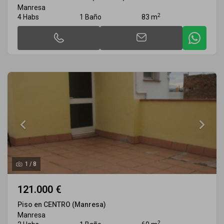
Manresa
2
4 Habs
1 Baño
83 m
1
/
8
121.000 €
Piso en CENTRO (Manresa)
Manresa
2