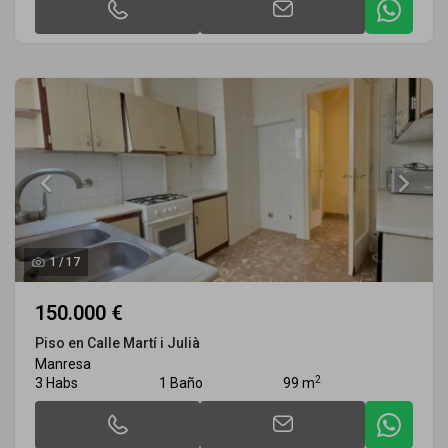
1
/
17
150.000 €
Piso en Calle Martí i Julià
Manresa
2
3 Habs
1 Baño
99 m