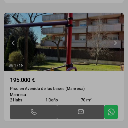
1
/
16
195.000 €
Piso en Avenida de las bases (Manresa)
Manresa
2
2 Habs
1 Baño
70 m