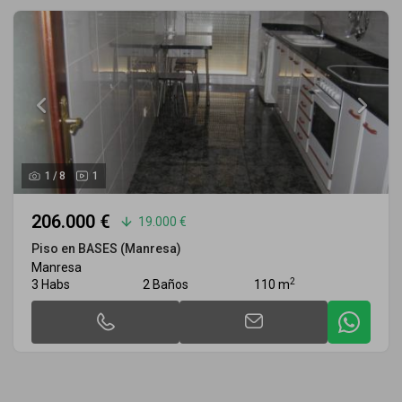
1
/
8
1
206.000 €
19.000 €
Piso en BASES (Manresa)
Manresa
2
3 Habs
2 Baños
110 m