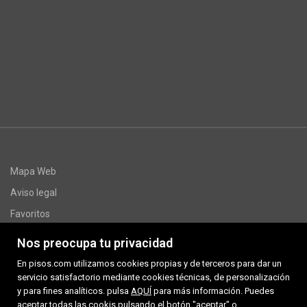
Mapa Web
Aviso legal
Favoritos
Inmuebles destacados
Nos preocupa tu privacidad
www.multivivendes.com
En pisos.com utilizamos cookies propias y de terceros para dar un
Sobre nosotros
servicio satisfactorio mediante cookies técnicas, de personalización
y para fines analíticos. pulsa
AQUÍ
para más información. Puedes
Noticias
aceptar todas las cookis pulsando el botón "aceptar" o