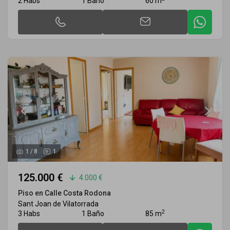
2 Habs
1 Baño
60 m
1
/
8
1
125.000 €
4.000 €
Piso en Calle Costa Rodona
Sant Joan de Vilatorrada
2
3 Habs
1 Baño
85 m