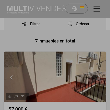
Filtrar
Ordenar
7
inmuebles en total
1
/
7
1
57.000 €