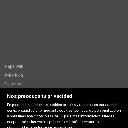
Mapa Web
Aviso legal
Favoritos
Inmuebles destacados
Nos preocupa tu privacidad
www.multivivendes.com
En pisos.com utilizamos cookies propias y de terceros para dar un
Sobre nosotros
servicio satisfactorio mediante cookies técnicas, de personalización
y para fines analíticos. pulsa
AQUÍ
para más información. Puedes
Noticias
aceptar todas las cookis pulsando el botón "aceptar" o
configurarlas o rechazar su uso pulsando