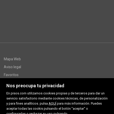
Mapa Web
Aviso legal
Favoritos
Inmuebles destacados
Nos preocupa tu privacidad
www.multivivendes.com
En pisos.com utilizamos cookies propias y de terceros para dar un
Sobre nosotros
servicio satisfactorio mediante cookies técnicas, de personalización
y para fines analíticos. pulsa
AQUÍ
para más información. Puedes
Noticias
aceptar todas las cookis pulsando el botón "aceptar" o
configurarlas o rechazar su uso pulsando