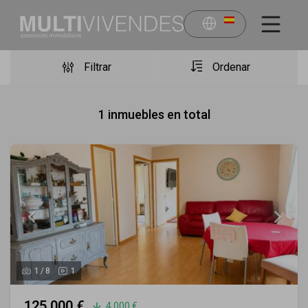
Filtrar
Ordenar
1
inmuebles en total
1
/
8
1
125.000 €
4.000 €